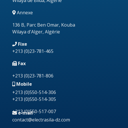
Wilaya de Blida, Algérie
Annexe
136 B, Parc Ben Omar, Kouba
Wilaya d'Alger, Algérie
Fixe
+213
(0)23-781-465
Fax
+213 (0)23-781-806
Mobile
+213 (0)550-514-306
+213 (0)550-514-305
+213 (0)550-517-007
e-mail
:
contact@electrasila-dz.com