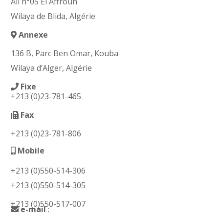
Ali n°05 El Affroun
Wilaya de Blida, Algérie
Annexe
136 B, Parc Ben Omar, Kouba
Wilaya d’Alger, Algérie
Fixe
+213
(0)23-781-465
Fax
+213 (0)23-781-806
Mobile
+213 (0)550-514-306
+213 (0)550-514-305
+213 (0)550-517-007
e-mail
: