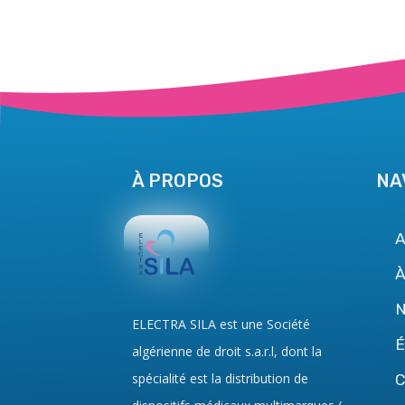
À PROPOS
NA
A
À
N
ELECTRA SILA
est une Société
algérienne de droit
s.a.r.l
, dont la
spécialité est la distribution de